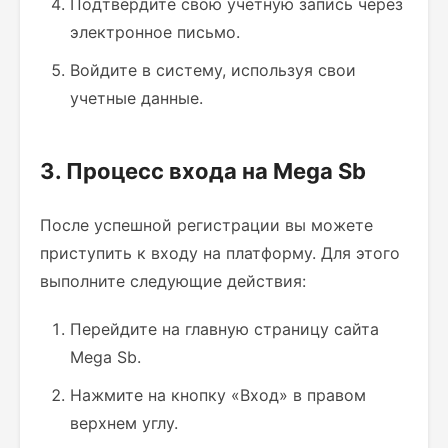
Подтвердите свою учетную запись через
электронное письмо.
Войдите в систему, используя свои
учетные данные.
3. Процесс входа на Mega Sb
После успешной регистрации вы можете
приступить к входу на платформу. Для этого
выполните следующие действия:
Перейдите на главную страницу сайта
Mega Sb.
Нажмите на кнопку «Вход» в правом
верхнем углу.