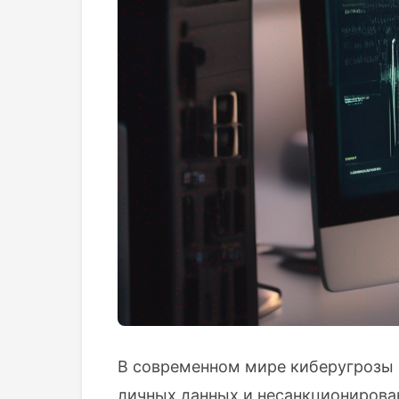
В современном мире киберугрозы с
личных данных и несанкционирова