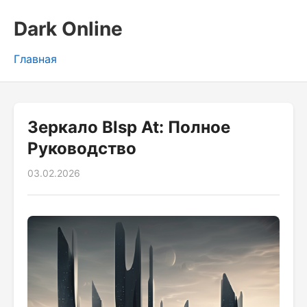
Dark Online
Главная
Зеркало Blsp At: Полное
Руководство
03.02.2026