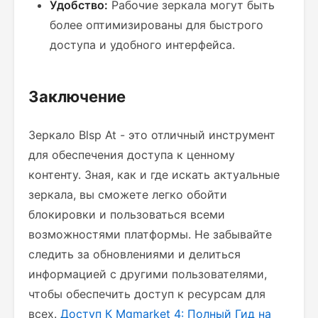
Удобство:
Рабочие зеркала могут быть
более оптимизированы для быстрого
доступа и удобного интерфейса.
Заключение
Зеркало Blsp At - это отличный инструмент
для обеспечения доступа к ценному
контенту. Зная, как и где искать актуальные
зеркала, вы сможете легко обойти
блокировки и пользоваться всеми
возможностями платформы. Не забывайте
следить за обновлениями и делиться
информацией с другими пользователями,
чтобы обеспечить доступ к ресурсам для
всех.
Доступ К Mgmarket 4: Полный Гид на