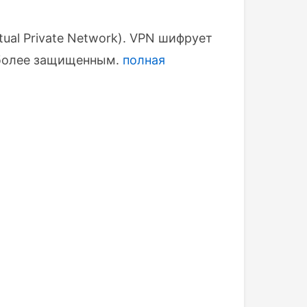
ual Private Network). VPN шифрует
и более защищенным.
полная