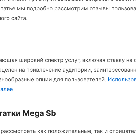
статье мы подробно рассмотрим отзывы пользоват
ого сайта.
ающая широкий спектр услуг, включая ставку на 
ацелен на привлечение аудитории, заинтересованн
знообразные опции для пользователей.
Использов
далее
татки Mega Sb
рассмотреть как положительные, так и отрицател