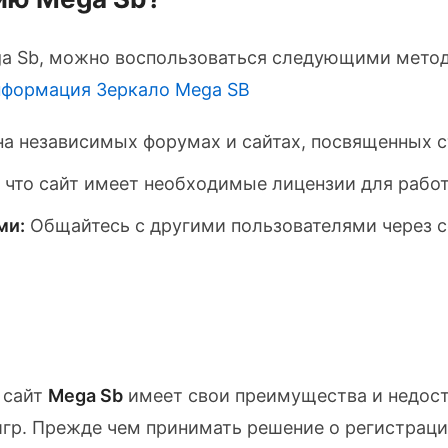
ga Sb, можно воспользоваться следующими мето
нформация
Зеркало Mega SB
а независимых форумах и сайтах, посвященных с
 что сайт имеет необходимые лицензии для работ
ми:
Общайтесь с другими пользователями через 
о сайт
Mega Sb
имеет свои преимущества и недоста
игр. Прежде чем принимать решение о регистрац