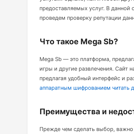
предоставляемых услуг. В данной 
проведем проверку репутации данн
Что такое Mega Sb?
Mega Sb — это платформа, предлаг
игры и другие развлечения. Сайт н
предлагая удобный интерфейс и ра
аппаратным шифрованием
читать 
Преимущества и недос
Прежде чем сделать выбор, важно 