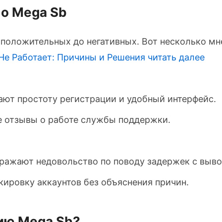
о Mega Sb
положительных до негативных. Вот несколько мн
Не Работает: Причины и Решения
читать далее
ают простоту регистрации и удобный интерфейс.
 отзывы о работе службы поддержки.
ражают недовольство по поводу задержек с выво
ировку аккаунтов без объяснения причин.
ию Mega Sb?